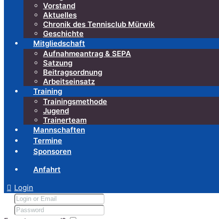
Vorstand
Aktuelles
Chronik des Tennisclub Mürwik
Geschichte
Mitgliedschaft
Aufnahmeantrag & SEPA
Satzung
Beitragsordnung
Arbeitseinsatz
Training
Trainingsmethode
Jugend
Trainerteam
Mannschaften
Termine
Sponsoren
Anfahrt
Login