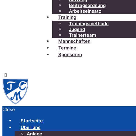
Beitragsordnung
Arbeitseinsatz
Training
Trainingsmethode
Jugend
Trainerteam
Mannschaften
Termine
Sponsoren
Close
Startseite
Über uns
Anlage