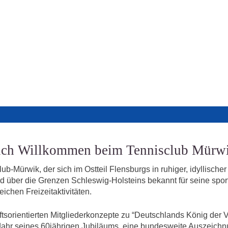
ich Willkommen beim Tennisclub Mürwi
ub-Mürwik, der sich im Ostteil Flensburgs in ruhiger, idyllischer
nd über die Grenzen Schleswig-Holsteins bekannt für seine spor
chen Freizeitaktivitäten.
sorientierten Mitglieder­konzepte zu “Deutschlands König der V
hr seines 60jährigen Jubiläums, eine bundesweite Auszeichnu