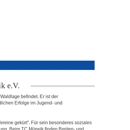
k e.V.
 Waldlage befindet. Er ist der
tlichen Erfolge im Jugend- und
ereine gekürt”. Für sein besonderes soziales
ng. Beim TC Mürwik finden Breiten- und